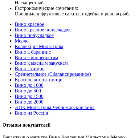
Насыщенный
Гастрономические сочетания:
Овощные и фруктовые салаты, индейка и речная рыба
Вино красное
Вино красное полусладкое
Вино полусладкое
Мерло
Коллекция Мильстрим
Вино к баранине
Вино к копчёностям
Вино к мясным закускам
Вино к пицце
Среднетельное (Сбалансированное)
Красное вино к пицце
Вино до 1000
Вино до 500
Вино до 1500
Вино до 2000
АПК Мильстрим-Черноморские вина
Вино из России
Отзывы покупателей
Ваш отзыв о напитке Вино Коллекция Мильстрим Мерло