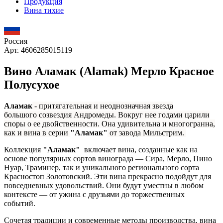
Продукция
Вина тихие
Россия
Арт. 4606285015119
Вино Аламак (Alamak) Мерло Красное
Полусухое
Аламак
- притягательная и неоднозначная звезда
большого созвездия Андромеды. Вокруг нее годами царили
споры о ее двойственности. Она удивительна и многогранна,
как и вина в серии
"Аламак"
от завода Мильстрим.
Коллекция
"Аламак"
включает вина, созданные как на
основе популярных сортов винограда — Сира, Мерло, Пино
Нуар, Траминер, так и уникального регионального сорта
Красностоп Золотовский. Эти вина прекрасно подойдут для
повседневных удовольствий. Они будут уместны в любом
контексте — от ужина с друзьями до торжественных
событий.
Сочетая традиции и современные методы производства, вина