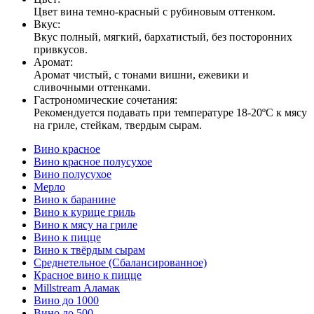
Цвет вина темно-красный с рубиновым оттенком.
Вкус:
Вкус полный, мягкий, бархатистый, без посторонних
привкусов.
Аромат:
Аромат чистый, с тонами вишни, ежевики и
сливочными оттенками.
Гастрономические сочетания:
Рекомендуется подавать при температуре 18-20ºС к мясу
на гриле, стейкам, твердым сырам.
Вино красное
Вино красное полусухое
Вино полусухое
Мерло
Вино к баранине
Вино к курице гриль
Вино к мясу на гриле
Вино к пицце
Вино к твёрдым сырам
Среднетельное (Сбалансированное)
Красное вино к пицце
Millstream Аламак
Вино до 1000
Вино до 500